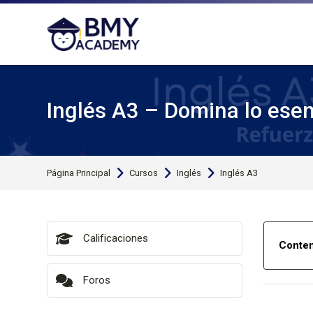
Saltar a la navegación
Saltar al formulario de búsqueda
Saltar al formulario de inicio de sesión
Saltar al pie de página
Salta al contenido principal
Inglés A3 – Domina lo esen
Página Principal
Cursos
Inglés
Inglés A3
Calificaciones
Conten
Foros