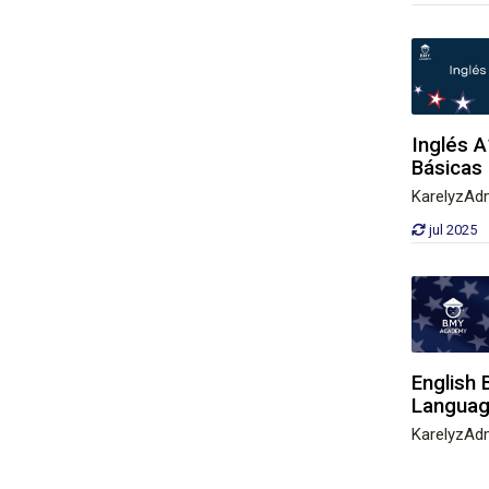
Inglés 
Básicas
KarelyzAd
jul 2025
English 
Language
KarelyzAd
jun 2025