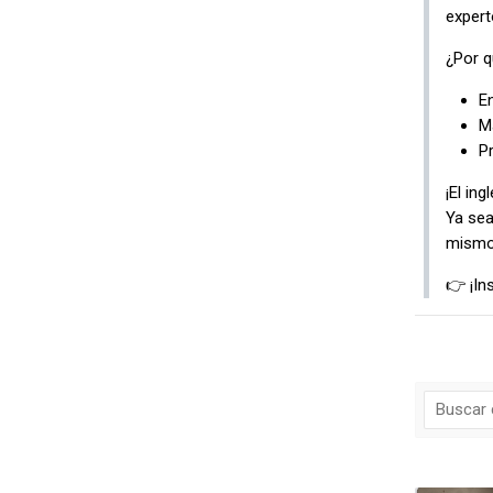
expert
¿Por q
En
Ma
Pr
¡El in
Ya sea
mismo 
👉 ¡In