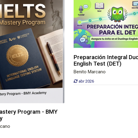
Preparación Integral Du
English Test (DET)
Benito Marcano
abr 2026
astery Program - BMY
y
rcano