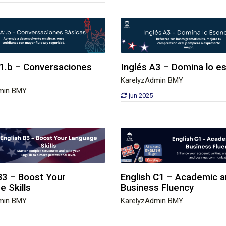
A1.b – Conversaciones
Inglés A3 – Domina lo es
KarelyzAdmin BMY
min BMY
jun 2025
B3 – Boost Your
English C1 – Academic 
 Skills
Business Fluency
min BMY
KarelyzAdmin BMY
jun 2025