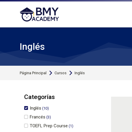
Saltar a la navegación
Saltar al formulario de búsqueda
Saltar al formulario de inicio de sesión
Saltar al pie de página
Salta al contenido principal
Inglés
Página Principal
Cursos
Inglés
Categorías
Inglés
(10)
Francés
(3)
TOEFL Prep Course
(1)